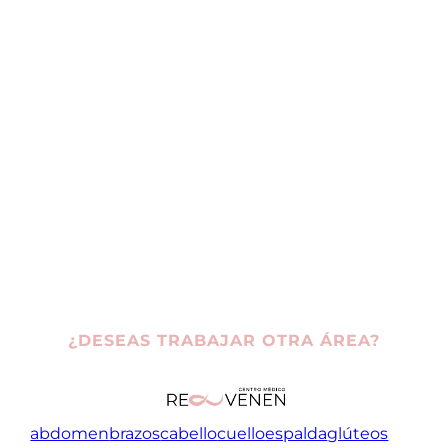
¿DESEAS TRABAJAR OTRA ÁREA?
abdomen
brazos
cabello
cuello
espalda
glúteos