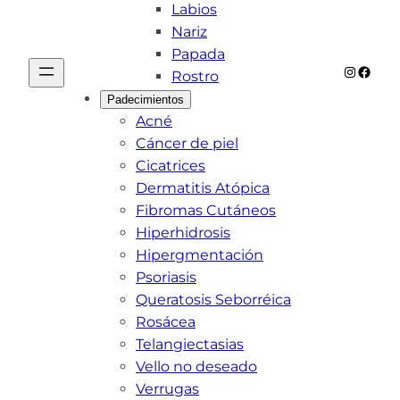
Labios
Nariz
Papada
Instagr
Face
Rostro
Padecimientos
Acné
Cáncer de piel
Cicatrices
Dermatitis Atópica
Fibromas Cutáneos
Hiperhidrosis
Hipergmentación
Psoriasis
Queratosis Seborréica
Rosácea
Telangiectasias
Vello no deseado
Verrugas