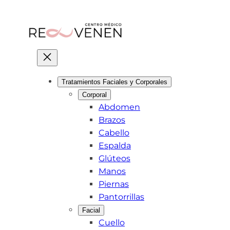
Skip
to
content
Tratamientos Faciales y Corporales
Corporal
Abdomen
Brazos
Cabello
Espalda
Glúteos
Manos
Piernas
Pantorrillas
Facial
Cuello