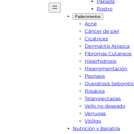
Papada
Rostro
Padecimientos
Acné
Cáncer de piel
Cicatrices
Dermatitis Atópica
Fibromas Cutáneos
Hiperhidrosis
Hipergmentación
Psoriasis
Queratosis Seborréi
Rosácea
Telangiectasias
Vello no deseado
Verrugas
Vitiligo
Nutrición y Bariatria