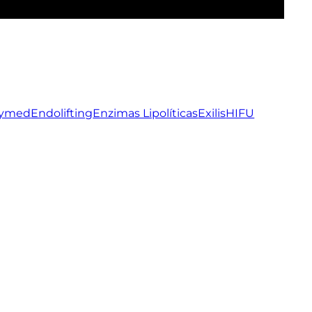
ymed
Endolifting
Enzimas Lipolíticas
Exilis
HIFU