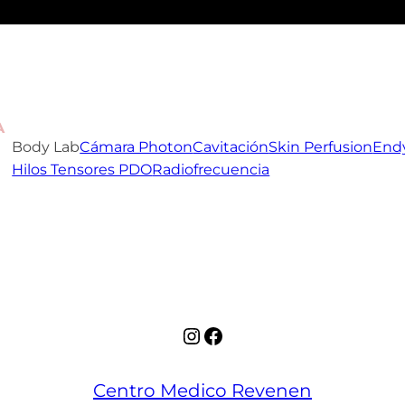
A
Body Lab
Cámara Photon
Cavitación
Skin Perfusion
End
Hilos Tensores PDO
Radiofrecuencia
Instagram
Facebook
Centro Medico Revenen